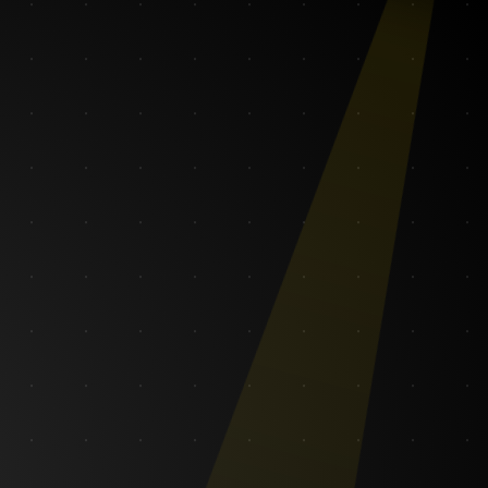
ercaya di Indonesia