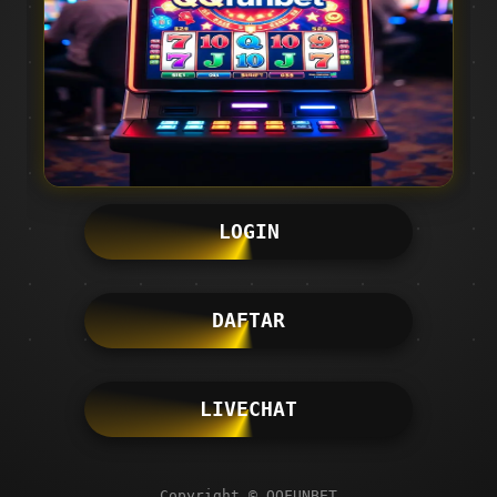
LOGIN
DAFTAR
LIVECHAT
Copyright © QQFUNBET